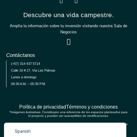
Descubre una vida campestre.
Amplía la información sobre tu inversión visitando nuestra Sala de
Negocios
Contáctanos
(+57) 314 437 5714
Calle 16 # 27, Vía Las Palmas
Lunes a domingo
09:30 A.M. – 05:30 P.M.
Política de privacidad
Términos y condiciones
*Imágenes ilustrativas. Constituyen una referencia de los espacios planteados para
el proyecto y pueden ser susceptibles de modificaciones.
English
*Los elementos de decoración no están incluidos en el valor del negocio, así mismo
como algunas de las imágenes que incluyen elementos de reformas.
Spanish