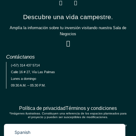
Descubre una vida campestre.
Amplía la información sobre tu inversión visitando nuestra Sala de
Negocios
Contáctanos
(+57) 314 437 5714
Calle 16 # 27, Vía Las Palmas
Lunes a domingo
09:30 A.M. – 05:30 P.M.
Política de privacidad
Términos y condiciones
*Imágenes ilustrativas. Constituyen una referencia de los espacios planteados para
el proyecto y pueden ser susceptibles de modificaciones.
English
*Los elementos de decoración no están incluidos en el valor del negocio, así mismo
como algunas de las imágenes que incluyen elementos de reformas.
Spanish